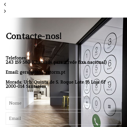
Contacte-nos!
Telefones:
243 159 580 (Chamada para a rede fixa nacional)
Email: geral@binarystorm.pt
Morada: Urb. Quinta de S. Roque Lote 16 Loja 6F -
2000-014 Santarém